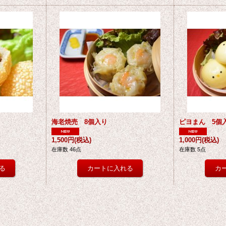
海老焼売 8個入り
ピヨまん 5個
1,500円
(税込)
1,000円
(税込)
在庫数 46点
在庫数 5点