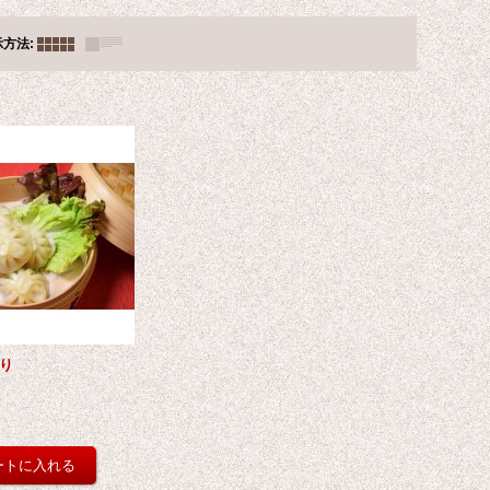
示方法
:
入り