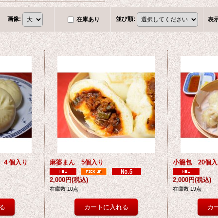
画像
:
並び順
:
在庫あり
表
 ４個入り
麻婆まん 5個入り
小籠包 20個
2,000円
(税込)
2,000円
(税込)
在庫数 10点
在庫数 19点