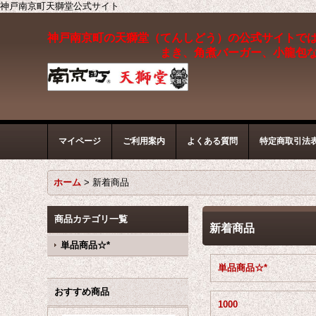
神戸南京町天獅堂公式サイト
神戸南京町の天獅堂（てんしどう）の公式サイトで
まき、角煮バーガー、小龍包
マイページ
ご利用案内
よくある質問
特定商取引法
ホーム
>
新着商品
商品カテゴリ一覧
新着商品
単品商品☆*
単品商品☆*
おすすめ商品
1000