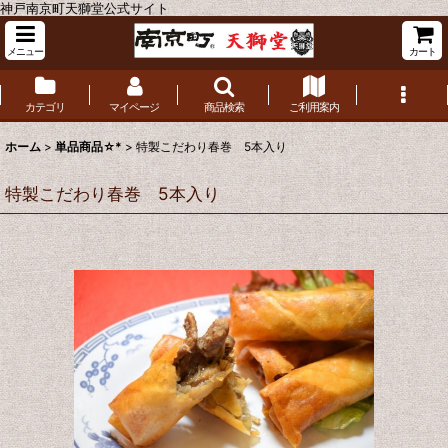
神戸南京町天獅堂公式サイト
メニュー
カート
カテゴリ
マイページ
商品検索
ご利用案内
ホーム
>
単品商品☆*
>
特製こだわり春巻 5本入り
特製こだわり春巻 5本入り