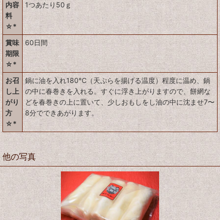
内容
1つあたり50ｇ
料
☆*
賞味
60日間
期限
☆*
お召
鍋に油を入れ180℃（天ぷらを揚げる温度）程度に温め、鍋
し上
の中に春巻きを入れる。すぐに浮き上がりますので、餅網な
がり
どを春巻きの上に置いて、少しおもしをし油の中に沈ませ7〜
方
8分でできあがります。
☆*
他の写真