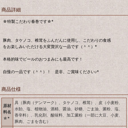
商品詳細
☆特製こだわり春巻です☆*
豚肉、タケノコ、椎茸をふんだんに使用し、こだわりの食感
をお楽しみいただける大変贅沢な一品です（＾＾）*
本格的味でビールのおつまみにも最高です！
自慢の一品です（＾＾）！ 是非、ご賞味ください♪*
商品仕様
具（豚肉（デンマーク）、タケノコ、椎茸）、皮（小麦粉、
原材
水飴、塩、植物油、酒精、醤油、砂糖、ごま油、澱粉、塩、
料名
香辛料）、乳化剤、酸味料、加工澱粉（一部に大豆、小麦、
☆*
豚肉、ごまを含む）