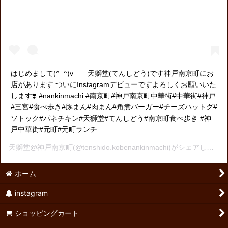
はじめまして(^_^)v 天獅堂(てんしどう)です神戸南京町にお
店があります️ ついにInstagramデビューですよろしくお願いいた
します❣️ #nankinmachi #南京町#神戸南京町中華街#中華街#神戸
#三宮#食べ歩き#豚まん#肉まん#角煮バーガー#チーズハットグ#
ソトック#パネチキン#天獅堂#てんしどう#南京町食べ歩き #神
戸中華街#元町#元町ランチ
天獅堂@神戸南京町
(@tenshido.kobenankinmachi)がシェアした投稿 -
ホーム
instagram
ショッピングカート