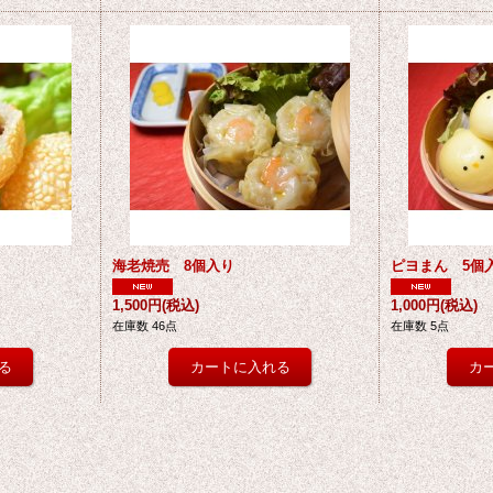
海老焼売 8個入り
ピヨまん 5個
1,500円
(税込)
1,000円
(税込)
在庫数 46点
在庫数 5点