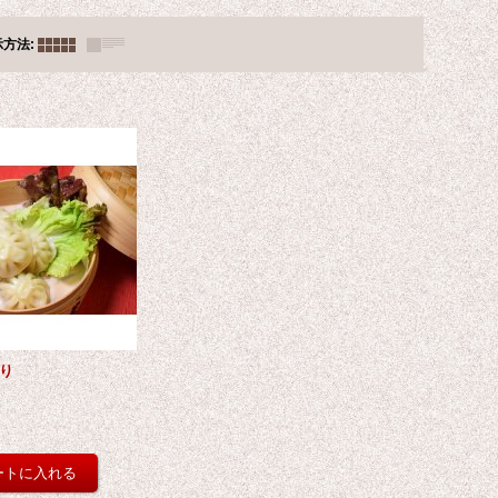
示方法
:
入り