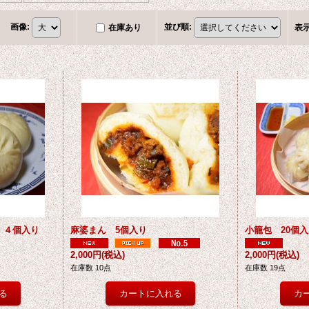
画像
:
並び順
:
在庫あり
表
 ４個入り
麻婆まん 5個入り
小籠包 20個
2,000円
(税込)
2,000円
(税込)
在庫数 10点
在庫数 19点