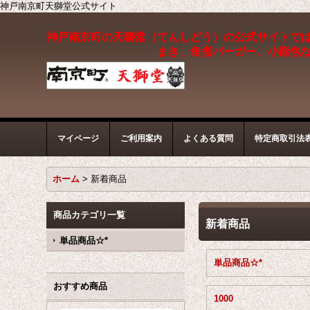
神戸南京町天獅堂公式サイト
神戸南京町の天獅堂（てんしどう）の公式サイトで
まき、角煮バーガー、小龍包
マイページ
ご利用案内
よくある質問
特定商取引法
ホーム
>
新着商品
商品カテゴリ一覧
新着商品
単品商品☆*
単品商品☆*
おすすめ商品
1000