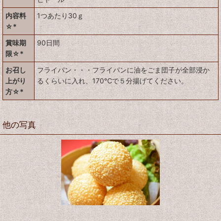
内容料
1つあたり30ｇ
☆*
賞味期
90日間
限☆*
お召し
フライパン・・・フライパンに油をごま団子が全部浸か
上がり
るくらいに入れ、170℃で５分揚げてください。
方☆*
他の写真