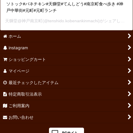
ソトック#パネチキン#天獅堂#てんしどう#南京町食べ歩き #神
戸中華街#元町#元町ランチ
天獅堂@神戸南京町
(@tenshido.kobenankinmachi)がシェアした投稿 -
ホーム
instagram
ショッピングカート
マイページ
最近チェックしたアイテム
特定商取引法表示
ご利用案内
お問い合わせ
PCサイト