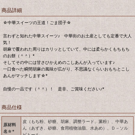
商品詳細
☆中華スイーツの王道！ごま団子☆
言わずと知れた中華スイーツ♪ 中華街のお土産としても定番で大人
気！
胡麻で覆われた周りはカリッとしていて、中には柔らかくもちもち
のお餅（＾＾）*
そしてその中には甘さひかえめのこしあんが入っています♪
一口食べた瞬間胡麻の風味が広がり、不思議なくらいおもちとこし
あんがマッチします☆*
自慢の一品です（＾＾）！ 是非、ご賞味ください♪*
商品仕様
皮（もち粉、砂糖、胡麻、調整ラード、澱粉）、中華あ
原材料
ん（あずき、砂糖、食用植物油脂、水あめ）、Ｄ－ソル
名☆*
ビトール