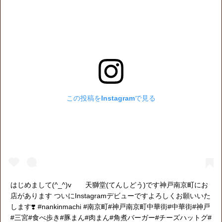
この投稿をInstagramで見る
はじめまして(^_^)v 天獅堂(てんしどう)です神戸南京町にお
店があります️ ついにInstagramデビューですよろしくお願いいた
します❣️ #nankinmachi #南京町#神戸南京町中華街#中華街#神戸
#三宮#食べ歩き#豚まん#肉まん#角煮バーガー#チーズハットグ#