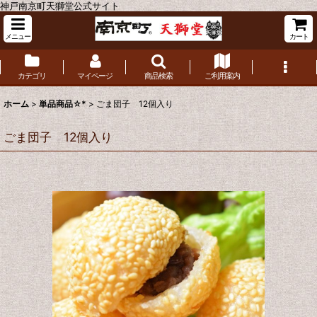
神戸南京町天獅堂公式サイト
メニュー
カート
カテゴリ
マイページ
商品検索
ご利用案内
ホーム
>
単品商品☆*
>
ごま団子 12個入り
ごま団子 12個入り