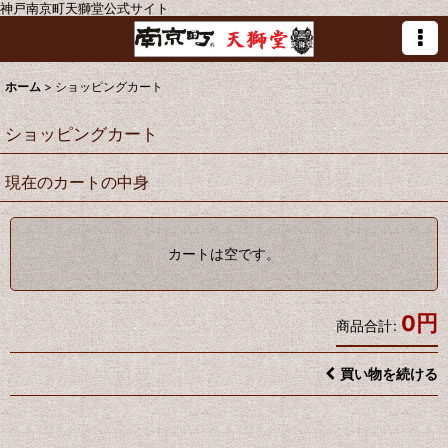
神戸南京町天獅堂公式サイト
ホーム
>
ショッピングカート
ショッピングカート
現在のカートの中身
カートは空です。
0
円
商品合計
:
買い物を続ける