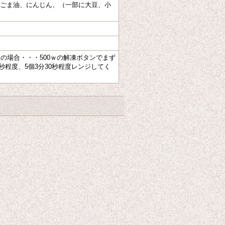
ごま油、にんじん、（一部に大豆、小
の場合・・・500ｗの解凍ボタンでまず
秒程度、5個3分30秒程度レンジしてく