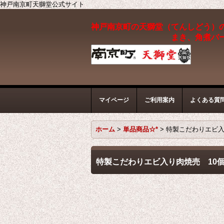
神戸南京町天獅堂公式サイト
神戸南京町の天獅堂（てんしどう）
まき、角煮バ
マイページ
ご利用案内
よくある質
ホーム
>
単品商品☆*
>
特製こだわりエビ入
特製こだわりエビ入り肉焼売 10