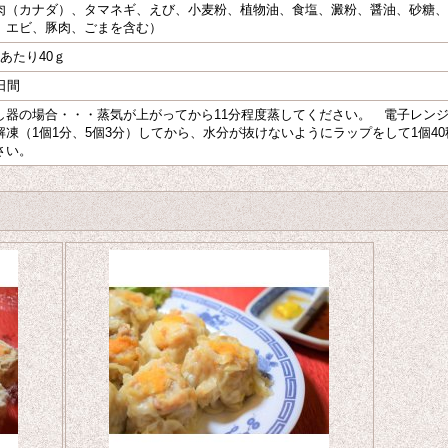
肉（カナダ）、タマネギ、えび、小麦粉、植物油、食塩、澱粉、醤油、砂糖、
、エビ、豚肉、ごまを含む）
つあたり40ｇ
日間
し器の場合・・・蒸気が上がってから11分程度蒸してください。 電子レンジ
解凍（1個1分、5個3分）してから、水分が抜けないようにラップをして1個40
さい。