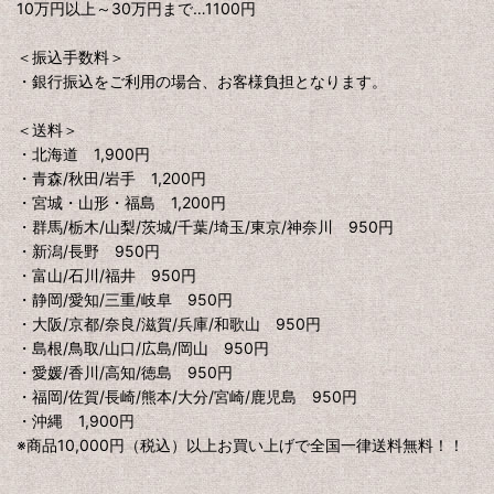
10万円以上～30万円まで…1100円
＜振込手数料＞
・銀行振込をご利用の場合、お客様負担となります。
＜送料＞
・北海道 1,900円
・青森/秋田/岩手 1,200円
・宮城・山形・福島 1,200円
・群馬/栃木/山梨/茨城/千葉/埼玉/東京/神奈川 950円
・新潟/長野 950円
・富山/石川/福井 950円
・静岡/愛知/三重/岐阜 950円
・大阪/京都/奈良/滋賀/兵庫/和歌山 950円
・島根/鳥取/山口/広島/岡山 950円
・愛媛/香川/高知/徳島 950円
・福岡/佐賀/長崎/熊本/大分/宮崎/鹿児島 950円
・沖縄 1,900円
※商品10,000円（税込）以上お買い上げで全国一律送料無料！！