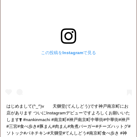
この投稿をInstagramで見る
はじめまして(^_^)v 天獅堂(てんしどう)です神戸南京町にお
店があります️ ついにInstagramデビューですよろしくお願いいた
します❣️ #nankinmachi #南京町#神戸南京町中華街#中華街#神戸
#三宮#食べ歩き#豚まん#肉まん#角煮バーガー#チーズハットグ#
ソトック#パネチキン#天獅堂#てんしどう#南京町食べ歩き #神