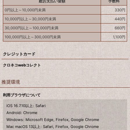
総お支払い金額
手数料
0
円
以上～10,000
円
未満
330
円
10,000
円
以上～30,000
円
未満
440
円
30,000
円
以上～100,000
円
未満
660
円
100,000
円
以上～300,000
円
未満
1,100
円
クレジットカード
クロネコwebコレクト
推奨環境
利用ブラウザについて
iOS 16.7.10以上
:
Safari
Android
:
Chrome
Windows
:
Microsoft Edge
,
Firefox
,
Google Chrome
Mac macOS 13以上
:
Safari
,
Firefox
,
Google Chrome