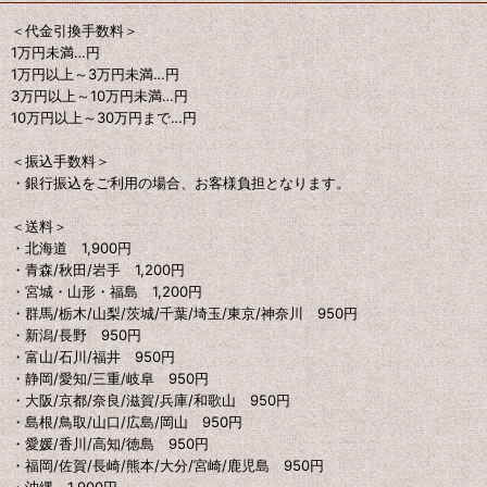
＜代金引換手数料＞
1万円未満…円
1万円以上～3万円未満…円
3万円以上～10万円未満…円
10万円以上～30万円まで…円
＜振込手数料＞
・銀行振込をご利用の場合、お客様負担となります。
＜送料＞
・北海道 1,900円
・青森/秋田/岩手 1,200円
・宮城・山形・福島 1,200円
・群馬/栃木/山梨/茨城/千葉/埼玉/東京/神奈川 950円
・新潟/長野 950円
・富山/石川/福井 950円
・静岡/愛知/三重/岐阜 950円
・大阪/京都/奈良/滋賀/兵庫/和歌山 950円
・島根/鳥取/山口/広島/岡山 950円
・愛媛/香川/高知/徳島 950円
・福岡/佐賀/長崎/熊本/大分/宮崎/鹿児島 950円