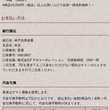
・沖縄 1,900円
※商品10,000円（税込）以上お買い上げで全国一律送料無料！！
お支払い方法
銀行振込
銀行名
:
神戸信用金庫
支店名
:
本店
口座種別
:
普通
口座番号
:
0683807
口座名義
:
株式会社F.P.Hコーポレーション 代表取締役 沖好一郎
ご注文後、7日を過ぎてもご入金をいただけない場合はキャンセルとさせ
ていただきますのでご注意ください。
代金引換
業者はヤマト運輸を使用します。
代金引換手数料は下記のとおりです。 総お支払い金額(商品代＋送料＋代
金引換手数料)に応じて、代金引換手数料が決まります。