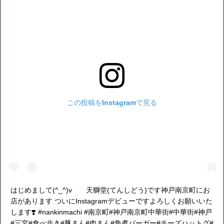
この投稿をInstagramで見る
はじめまして(^_^)v 天獅堂(てんしどう)です神戸南京町にお
店があります️ ついにInstagramデビューですよろしくお願いいた
します❣️ #nankinmachi #南京町#神戸南京町中華街#中華街#神戸
#三宮#食べ歩き#豚まん#肉まん#角煮バーガー#チーズハットグ#