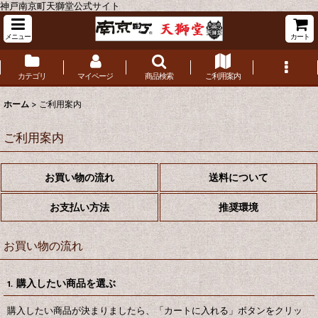
神戸南京町天獅堂公式サイト
メニュー
カート
カテゴリ
マイページ
商品検索
ご利用案内
ホーム
>
ご利用案内
ご利用案内
お買い物の流れ
送料について
お支払い方法
推奨環境
お買い物の流れ
購入したい商品を選ぶ
1.
購入したい商品が決まりましたら、「カートに入れる」ボタンをクリッ